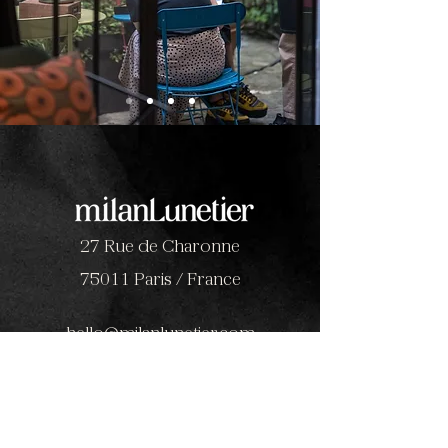
27 Rue de Charonne
75011 Paris / France
hello@milanlunetier.com
+33 172103165
L
Lundi
14h30 - 19
h