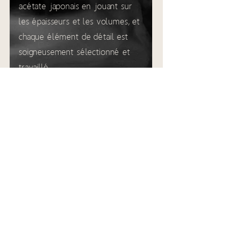
acétate japonais en jouant sur
les épaisseurs et les volumes, et
chaque élément de détail est
soigneusement sélectionné et
travaillé.
jacquesmariemage.com