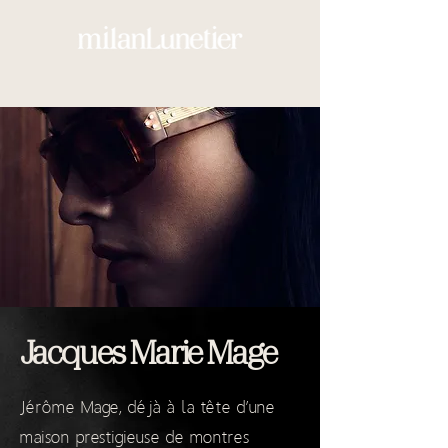
Jacques Marie Mage
Jérôme Mage, déjà à la tête d’une
maison prestigieuse de montres