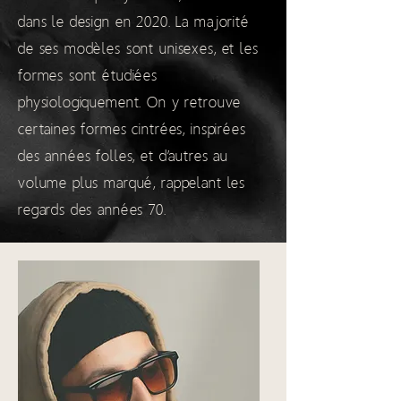
dans le design en 2020. La majorité
de ses modèles sont unisexes, et les
formes sont étudiées
physiologiquement. On y retrouve
certaines formes cintrées, inspirées
des années folles, et d’autres au
volume plus marqué, rappelant les
regards des années 70.