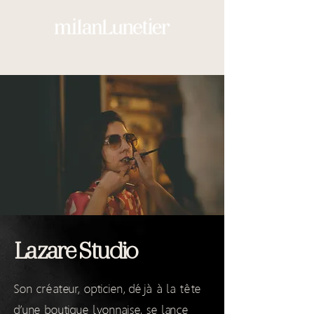
Lazare Studio
Son créateur, opticien, déjà à la tête
d’une boutique lyonnaise, se lance